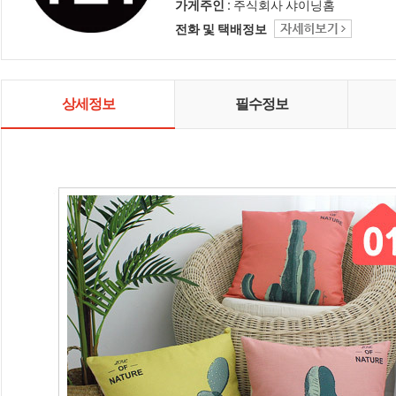
인테리어 샤이닝홈입니다.
가게주인 :
주식회사 샤이닝홈
전화 및 택배정보
상세정보
필수정보