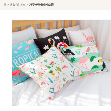
>
>
홈
생활/홈데코
가구/인테리어소품