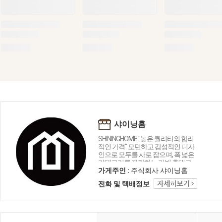
샤이닝홈
SHININGHOME "높은 퀄리티외 합리
적인 가격" 모던하고 감성적인 디자
인으로 모두를 사로 잡으며, 폭 넓은
카테고리를 자랑하는 리빙 홈데코
인테리어 샤이닝홈입니다.
가게주인 :
주식회사 샤이닝홈
전화 및 택배정보