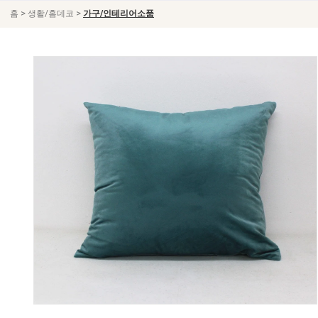
>
>
홈
생활/홈데코
가구/인테리어소품