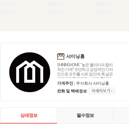
샤이닝홈
SHININGHOME "높은 퀄리티외 합리
적인 가격" 모던하고 감성적인 디자
인으로 모두를 사로 잡으며, 폭 넓은
카테고리를 자랑하는 리빙 홈데코
인테리어 샤이닝홈입니다.
가게주인 :
주식회사 샤이닝홈
전화 및 택배정보
상세정보
필수정보