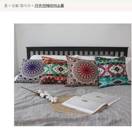
>
>
홈
생활/홈데코
가구/인테리어소품