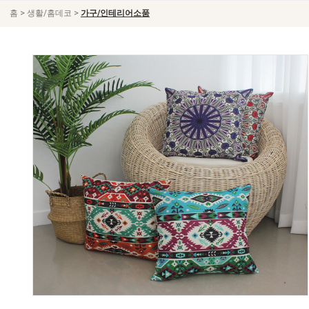
>
>
홈
생활/홈데코
가구/인테리어소품