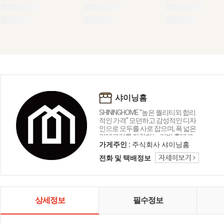
샤이닝홈
SHININGHOME "높은 퀄리티외 합리
적인 가격" 모던하고 감성적인 디자
인으로 모두를 사로 잡으며, 폭 넓은
카테고리를 자랑하는 리빙 홈데코
인테리어 샤이닝홈입니다.
가게주인 :
주식회사 샤이닝홈
전화 및 택배정보
상세정보
필수정보