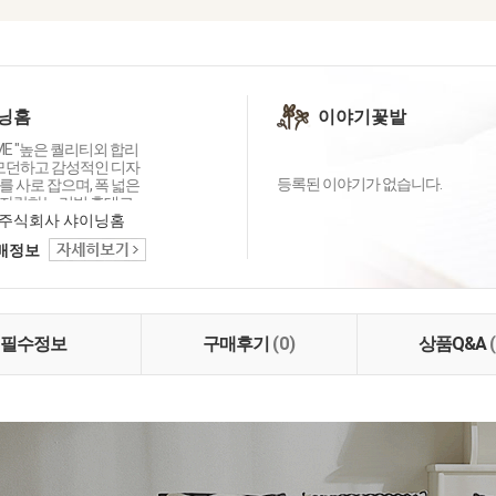
닝홈
이야기꽃밭
OME "높은 퀄리티외 합리
 모던하고 감성적인 디자
등록된 이야기가 없습니다.
 사로 잡으며, 폭 넓은
자랑하는 리빙 홈데코
이닝홈입니다.
주식회사 샤이닝홈
택배정보
필수정보
구매후기
(0)
상품Q&A