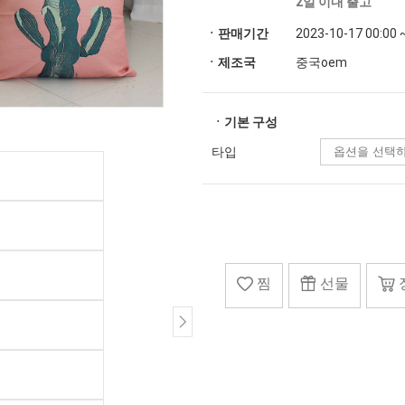
2일 이내 출고
ㆍ판매기간
2023-10-17 00:00 
ㆍ제조국
중국oem
ㆍ기본 구성
타입
찜
선물