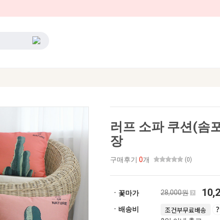
러프 소파 쿠션(솜포
장
구매후기
0
개
(0)
10,
28,000원
ㆍ꽃마가
ㆍ배송비
조건부무료배송