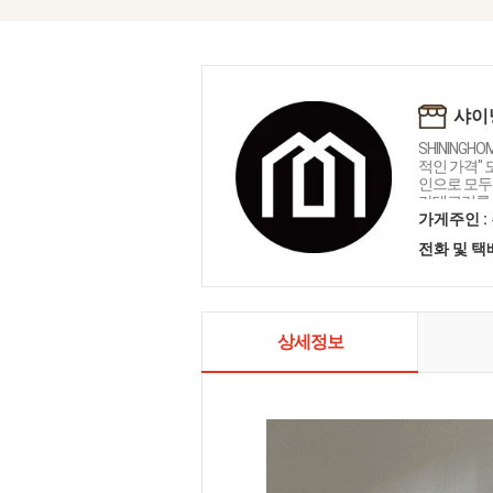
샤이
SHININGH
적인 가격"
인으로 모두를
카테고리를 
인테리어 샤
가게주인 :
전화 및 
상세정보