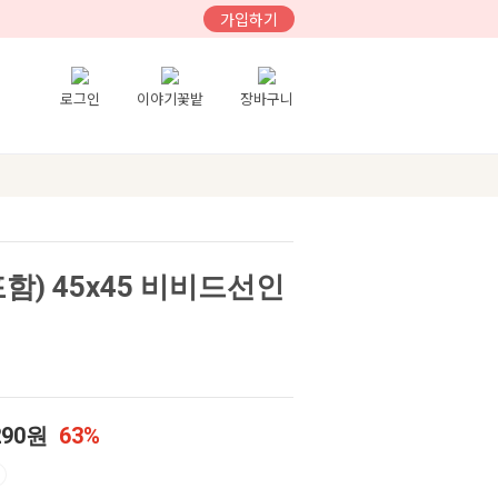
가입하기
로그인
이야기꽃밭
장바구니
함) 45x45 비비드선인
290원
63%