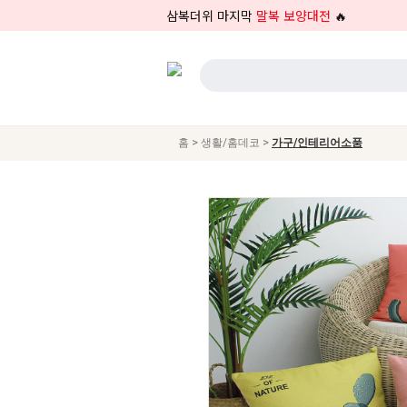
삼복더위 마지막
말복 보양대전
🔥
>
>
홈
생활/홈데코
가구/인테리어소품