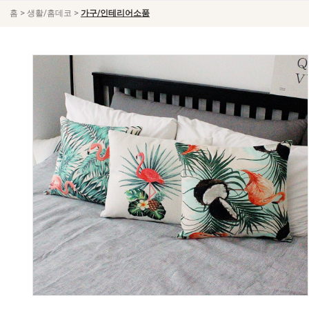
>
>
홈
생활/홈데코
가구/인테리어소품