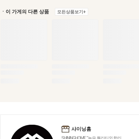
ㆍ이 가게의 다른 상품
모든상품보기+
샤이닝홈
SHININGHOME "높은 퀄리티외 합리