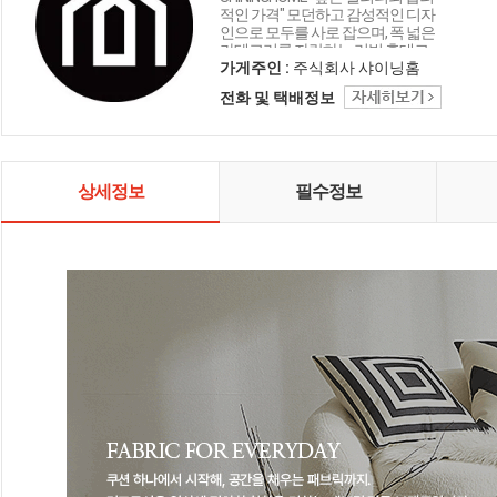
적인 가격" 모던하고 감성적인 디자
인으로 모두를 사로 잡으며, 폭 넓은
카테고리를 자랑하는 리빙 홈데코
인테리어 샤이닝홈입니다.
가게주인 :
주식회사 샤이닝홈
전화 및 택배정보
상세정보
필수정보