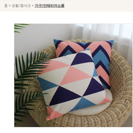
>
>
홈
생활/홈데코
가구/인테리어소품