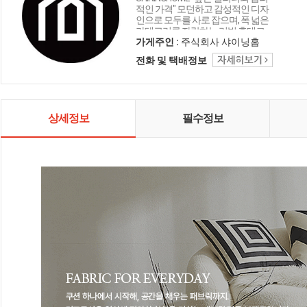
적인 가격" 모던하고 감성적인 디자
인으로 모두를 사로 잡으며, 폭 넓은
카테고리를 자랑하는 리빙 홈데코
인테리어 샤이닝홈입니다.
가게주인 :
주식회사 샤이닝홈
전화 및 택배정보
상세정보
필수정보