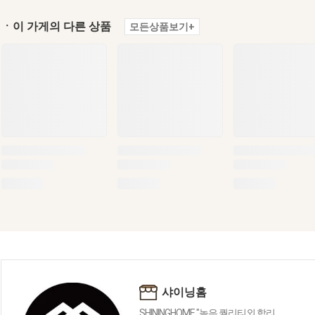
ㆍ이 가게의 다른 상품
모든상품보기+
샤이닝홈
SHININGHOME "높은 퀄리티외 합리