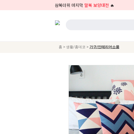
삼복더위 마지막
말복 보양대전
🔥
>
>
홈
생활/홈데코
가구/인테리어소품