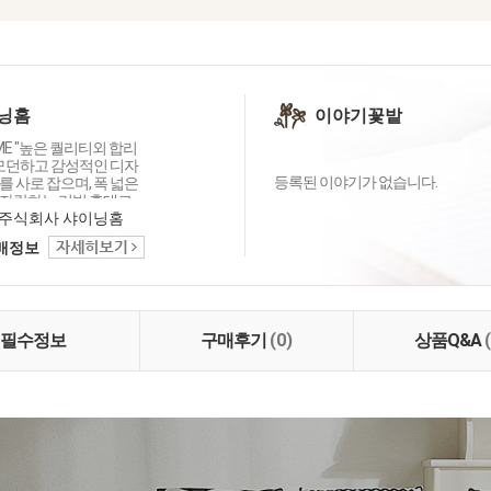
닝홈
이야기꽃밭
OME "높은 퀄리티외 합리
 모던하고 감성적인 디자
등록된 이야기가 없습니다.
 사로 잡으며, 폭 넓은
자랑하는 리빙 홈데코
이닝홈입니다.
주식회사 샤이닝홈
택배정보
필수정보
구매후기
(0)
상품Q&A