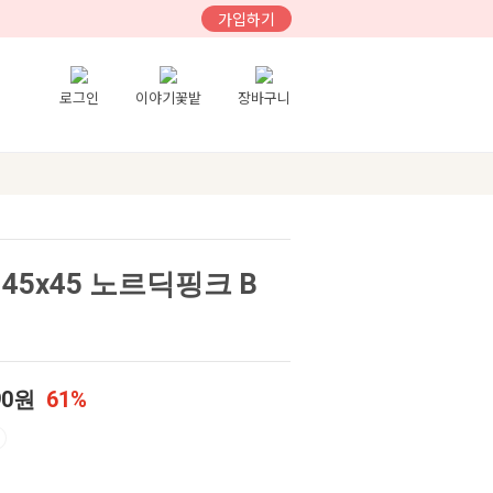
가입하기
로그인
이야기꽃밭
장바구니
45x45 노르딕핑크 B
90원
61%