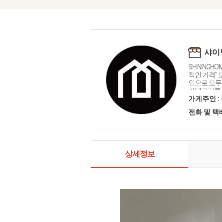
샤이
SHININGH
적인 가격"
인으로 모두를
카테고리를 
인테리어 샤
가게주인 :
전화 및 
상세정보