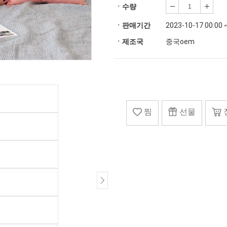
ㆍ수량
ㆍ판매기간
2023-10-17 00:00 
ㆍ제조국
중국oem
찜
선물