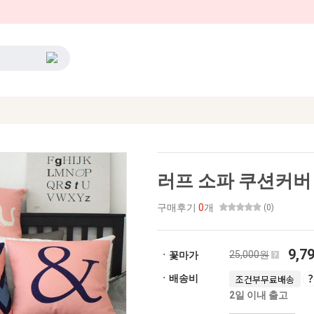
러프 소파 쿠션커버 
구매후기
0
개
(0)
9,7
25,000원
ㆍ꽃마가
ㆍ배송비
조건부무료배송
2일 이내 출고