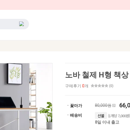
노바 철제 H형 책상
구매후기
0
개
(0)
66,
80,000원
ㆍ꽃마가
(1개당 7,000원)
ㆍ배송비
선불
8일 이내 출고