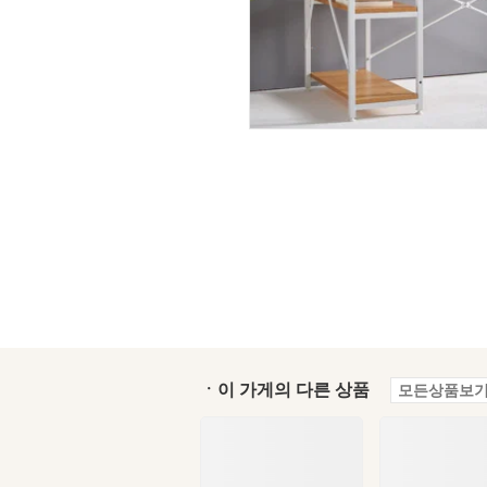
ㆍ이 가게의 다른 상품
모든상품보기