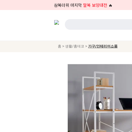
삼복더위 마지막
말복 보양대전
🔥
>
>
홈
생활/홈데코
가구/인테리어소품