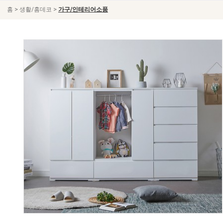
>
>
홈
생활/홈데코
가구/인테리어소품