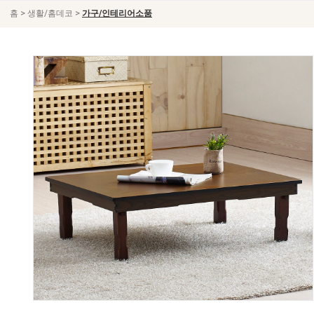
>
>
홈
생활/홈데코
가구/인테리어소품