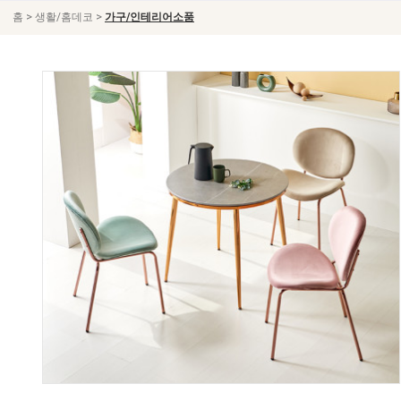
>
>
홈
생활/홈데코
가구/인테리어소품