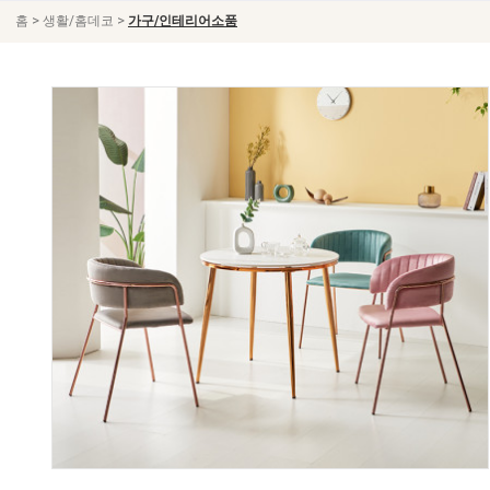
>
>
홈
생활/홈데코
가구/인테리어소품