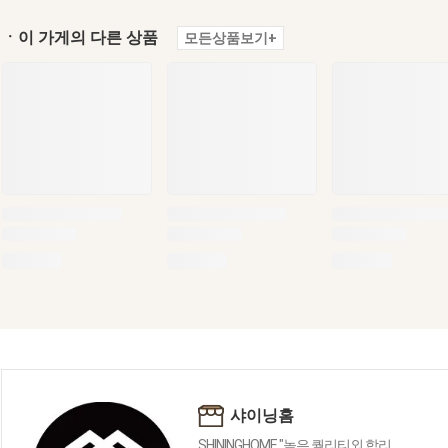
ㆍ이 가게의 다른 상품
모든상품보기+
샤이닝홈
SHININGHOME "높은 퀄리티외 합리