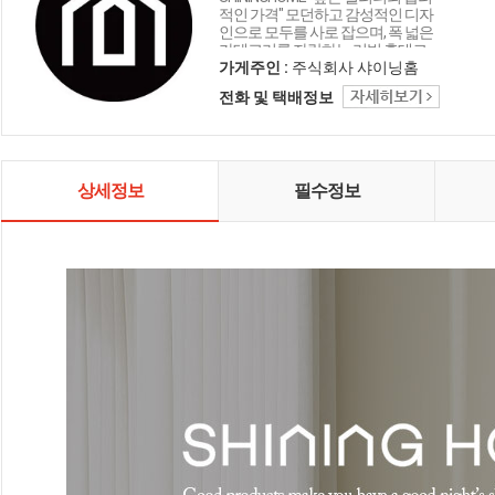
적인 가격" 모던하고 감성적인 디자
인으로 모두를 사로 잡으며, 폭 넓은
카테고리를 자랑하는 리빙 홈데코
인테리어 샤이닝홈입니다.
가게주인 :
주식회사 샤이닝홈
전화 및 택배정보
상세정보
필수정보