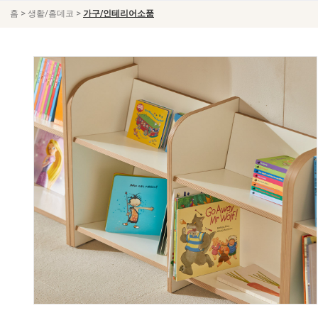
>
>
홈
생활/홈데코
가구/인테리어소품