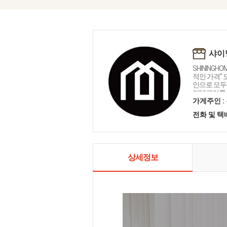
샤이
SHININGH
적인 가격"
인으로 모두를
카테고리를 
인테리어 샤
가게주인 :
전화 및 
상세정보