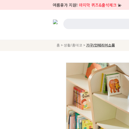
여름휴가 지원!
마지막 퀴즈&출석체크
💫
>
>
홈
생활/홈데코
가구/인테리어소품