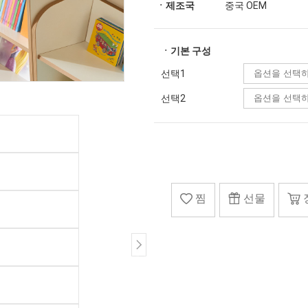
ㆍ제조국
중국 OEM
ㆍ기본 구성
선택1
선택2
찜
선물