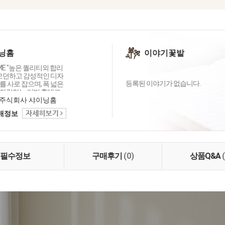
닝홈
이야기꽃밭
OME "높은 퀄리티외 합리
 모던하고 감성적인 디자
등록된 이야기가 없습니다.
 사로 잡으며, 폭 넓은
자랑하는 리빙 홈데코
이닝홈입니다.
주식회사 샤이닝홈
택배정보
필수정보
구매후기
(0)
상품Q&A