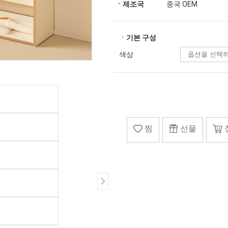
ㆍ제조국
중국 OEM
ㆍ기본 구성
색상
찜
선물