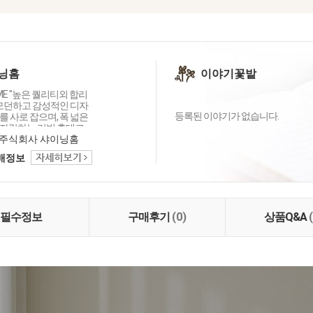
닝홈
이야기꽃밭
OME "높은 퀄리티외 합리
 모던하고 감성적인 디자
등록된 이야기가 없습니다.
 사로 잡으며, 폭 넓은
자랑하는 리빙 홈데코
이닝홈입니다.
주식회사 샤이닝홈
택배정보
필수정보
구매후기
(0)
상품Q&A