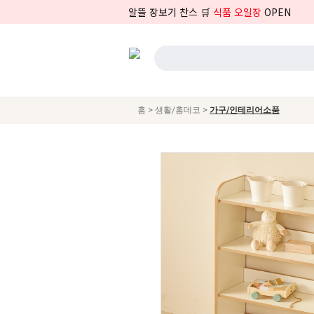
알뜰 장보기 찬스 🛒
식품 오일장
OPEN
>
>
홈
생활/홈데코
가구/인테리어소품