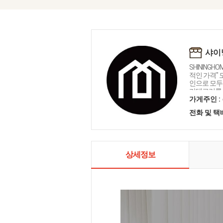
샤이
SHININGH
적인 가격"
인으로 모두를
카테고리를 
인테리어 샤
가게주인 :
전화 및 
상세정보