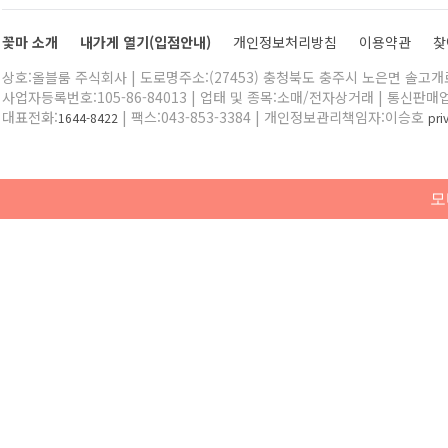
꽃마 소개
내가게 열기(입점안내)
개인정보처리방침
이용약관
찾
상호:올블룸 주식회사 | 도로명주소:(27453) 충청북도 충주시 노은면 솔고개로 
사업자등록번호:105-86-84013 | 업태 및 종목:소매/전자상거래 | 통신판매
대표전화:
| 팩스:043-853-3384 | 개인정보관리책임자:이승호
1644-8422
pr
모