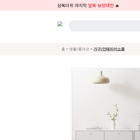
삼복더위 마지막
말복 보양대전
🔥
>
>
홈
생활/홈데코
가구/인테리어소품