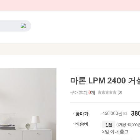
마론 LPM 2400 
구매후기
0
개
(0)
38
460,000원
ㆍ꽃마가
(1개당 40,000원
ㆍ배송비
선불
3일 이내 출고