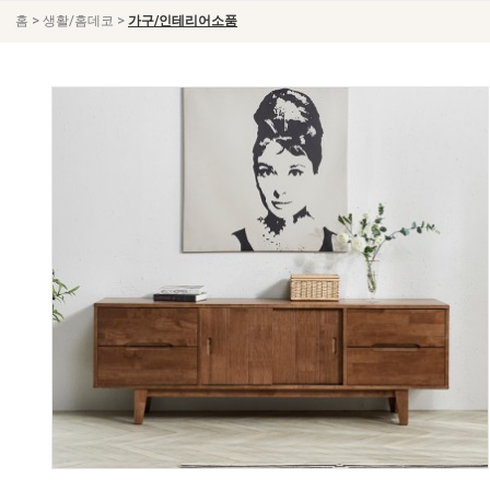
>
>
홈
생활/홈데코
가구/인테리어소품