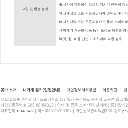
4) 시간이 경과하여 상품의 가치가 현저히 감
교환 및 환불 불가
5) 상세정보 또는 사용설명서에 안내된 주의사
6) 사전예약 또는 주문제작으로 통해 소비자
7) 복제가 가능한 상품 등의 포장을 훼손한 경
8) 맛, 향, 색 등 단순 기호차이에 의한 경우
꽃마 소개
내가게 열기(입점안내)
개인정보처리방침
이용약관
찾
상호:올블룸 주식회사 | 도로명주소:(27453) 충청북도 충주시 노은면 솔고개로 
사업자등록번호:105-86-84013 | 업태 및 종목:소매/전자상거래 | 통신판매
대표전화:
| 팩스:043-853-3384 | 개인정보관리책임자:이승호
1644-8422
pr