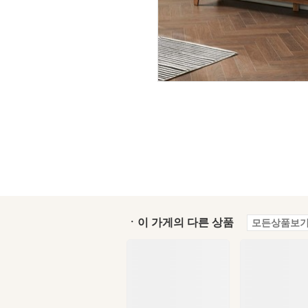
ㆍ이 가게의 다른 상품
모든상품보기