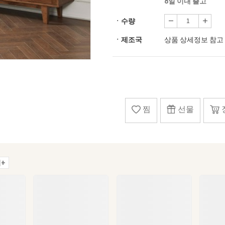
8일 이내 출고
ㆍ수량
ㆍ제조국
상품 상세정보 참고
찜
선물
+