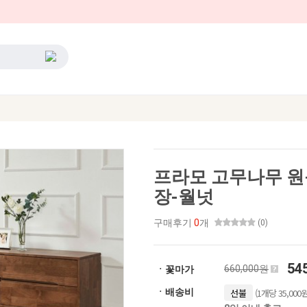
프라모 고무나무 원목
장-월넛
구매후기
0
개
(0)
54
660,000원
ㆍ꽃마가
(1개당 35,000원
ㆍ배송비
선불