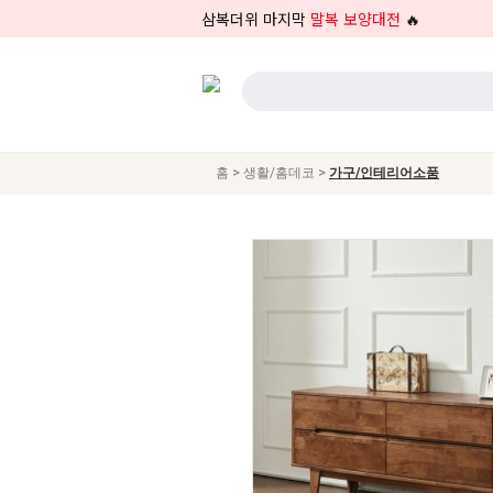
삼복더위 마지막
말복 보양대전
🔥
>
>
홈
생활/홈데코
가구/인테리어소품