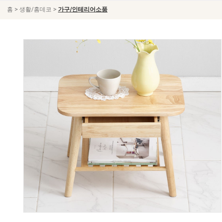
>
>
홈
생활/홈데코
가구/인테리어소품