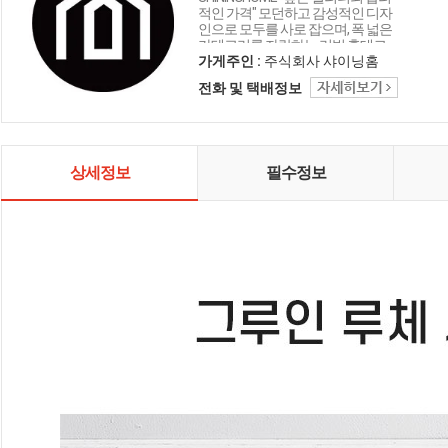
적인 가격" 모던하고 감성적인 디자
인으로 모두를 사로 잡으며, 폭 넓은
카테고리를 자랑하는 리빙 홈데코
인테리어 샤이닝홈입니다.
가게주인 :
주식회사 샤이닝홈
전화 및 택배정보
상세정보
필수정보