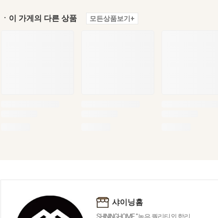
ㆍ이 가게의 다른 상품
모든상품보기+
샤이닝홈
SHININGHOME "높은 퀄리티외 합리