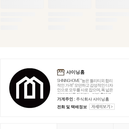
샤이닝홈
SHININGHOME "높은 퀄리티외 합리
적인 가격" 모던하고 감성적인 디자
인으로 모두를 사로 잡으며, 폭 넓은
카테고리를 자랑하는 리빙 홈데코
인테리어 샤이닝홈입니다.
가게주인 :
주식회사 샤이닝홈
전화 및 택배정보