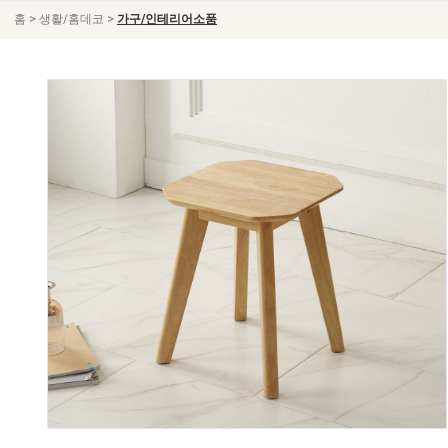
>
>
홈
생활/홈데코
가구/인테리어소품