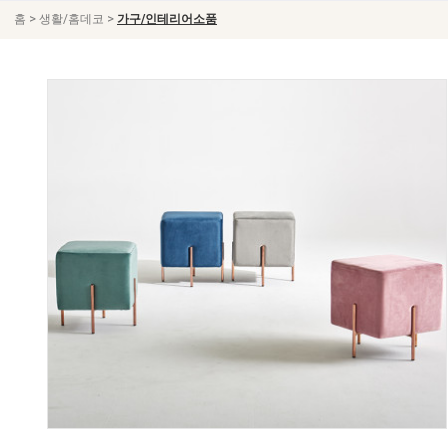
>
>
홈
생활/홈데코
가구/인테리어소품