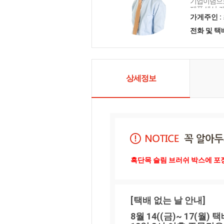
기업이념으로
제품 생산, 
처음처럼 정
가게주인 :
님의 말씀에
전화 및 
혁신하고 노
니다. 감사합
상세정보
흑단목 슬림 브러쉬 박스에 포
[택배 없는 날 안내]
8월 14((금)~ 17(월