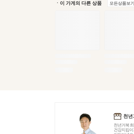
ㆍ이 가게의 다른 상품
모든상품보기
천년
천년거북 희
건강지킴이