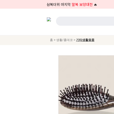
삼복더위 마지막
말복 보양대전
🔥
>
>
홈
생활/홈데코
기타생활용품