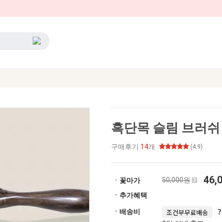
흑단목 슬림 브러쉬
구매후기
14
개
(4.9)
46,
50,000원
ㆍ꽃마가
ㆍ추가혜택
ㆍ배송비
조건부무료배송