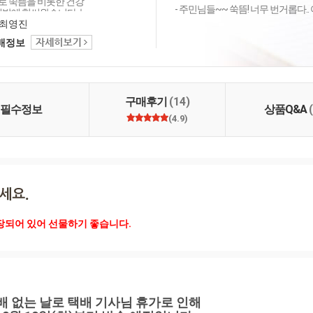
 쑥뜸을 비롯한 건강
- 주민님들~~ 쑥뜸! 너무 번거롭다.. 
개발에 힘써왔습니다. 늘
직하고 진지하게 고객
최영진
 귀 기울이고 끊임없이
택배정보
력하는 기업이 되겠습
니다.
구매후기
(14)
필수정보
상품Q&A
(4.9)
장되어 있어 선물하기 좋습니다. 
) 택배 없는 날로 택배 기사님 휴가로 인해 