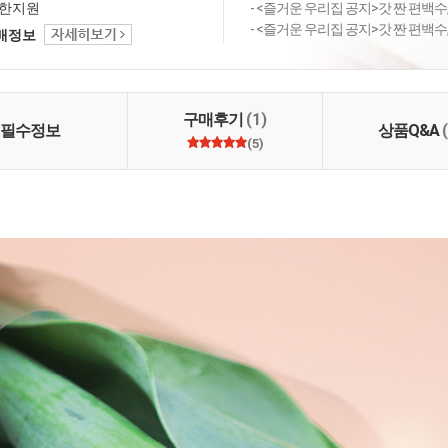
들어줄 유기농 디퓨저,
한지원
- <즐거운 우리집 공지>갓 짠 편백수,
, 농가직송 생화, 다양
- <즐거운 우리집 공지>갓 짠 편백수,
택배정보
이 주민님들을 기다리
. 마마님과 이웃들이 만
겨운 가게, 여러분의 큰
려요~!
구매후기
(1)
필수정보
상품Q&A
(5)