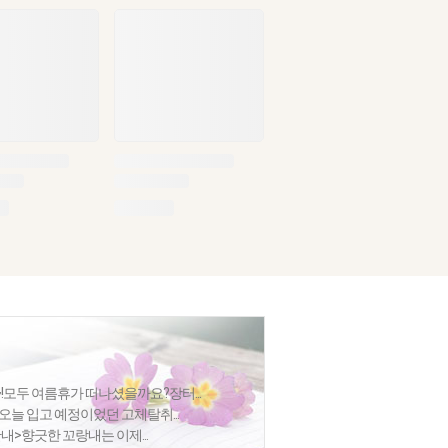
모두 여름휴가 떠나셨을까요?장터...
오늘 입고 예정이었던 고체탈취...
>향긋한 꼬랑내는 이제...