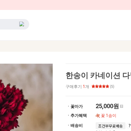
한송이 카네이션 다
구매후기
1
개
(5)
25,000원
ㆍ꽃마가
ㆍ추가혜택
꽃 1송이
ㆍ배송비
조건부무료배송