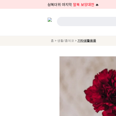
삼복더위 마지막
말복 보양대전
🔥
>
>
홈
생활/홈데코
기타생활용품