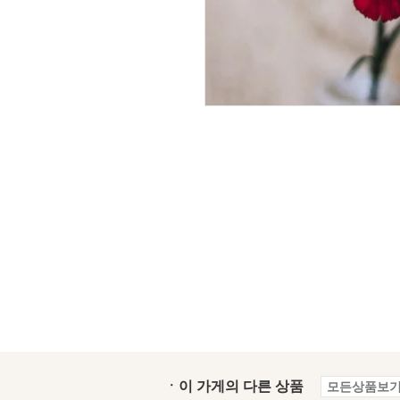
ㆍ이 가게의 다른 상품
모든상품보기