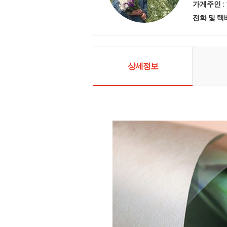
아릅답게 만
가게주인 :
천연 설거지바
전화 및 
한 원목소품
고 있습니다
들어 가는 정
사랑 부탁드
상세정보