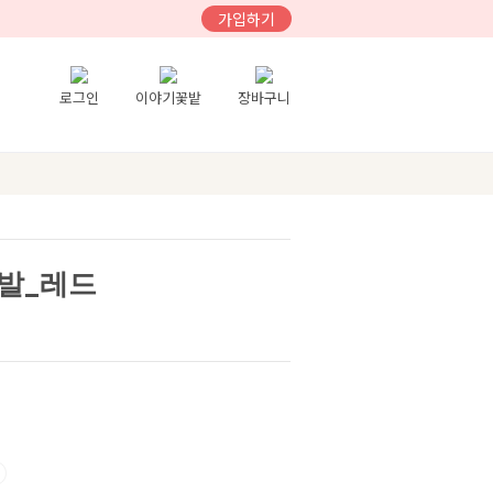
가입하기
로그인
이야기꽃밭
장바구니
발_레드