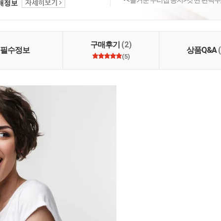
- <즐거운 우리집 공지>갓 짠 편백수,
택배정보
이 주민님들을 기다리
. 마마님과 이웃들이 만
겨운 가게, 여러분의 큰
려요~!
구매후기
(2)
필수정보
상품Q&A
(5)