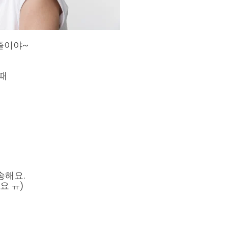
줄이야~
때
송해요.
요 ㅠ)