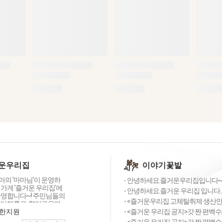
운우리집
이야기꽃밭
의 '마마님'이 운영하
- 안녕하세요.즐거운우리집입니다~!
가게 '즐거운 우리집'에
- 안녕하세요.즐거운 우리집 입니다.
환영합니다~! 주민님들의
- <즐거운우리집 고체탈취제 생산안내
 다채롭고, 향기로우며
들어줄 유기농 디퓨저,
한지원
- <즐거운 우리집 공지>갓 짠 편백수,
, 농가직송 생화, 다양