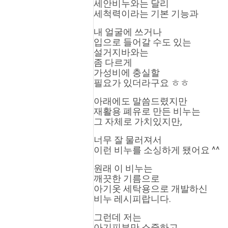
세안비누와는 달리
세척력이라는 기본 기능과
내 얼굴에 쓰거나
입으로 들어갈 수도 있는
설거지바와는
좀 다르게
가성비에 충실할 
필요가 있더라구요 ㅎㅎ
아래에도 말씀드렸지만 
재활용 폐유로 만든 비누는
그 자체로 가치있지만,
너무 잘 물러져서 
이런 비누를 소싱하게 됐어요 ^^
원래 이 비누는 
깨끗한 기름으로 
아기옷 세탁용으로 개발하신
비누 레시피랍니다.
그런데 저는 
아기피부만 소중하고