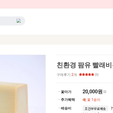
친환경 팜유 빨래비누
구매후기
2
개
(5)
20,000원
ㆍ꽃마가
ㆍ추가혜택
꽃 1송이
ㆍ배송비
조건부무료배송