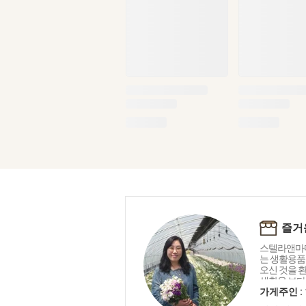
즐거
스텔라앤마마
는 생활용품 
오신 것을 
생활을 보다
아릅답게 만
가게주인 :
천연 설거지바