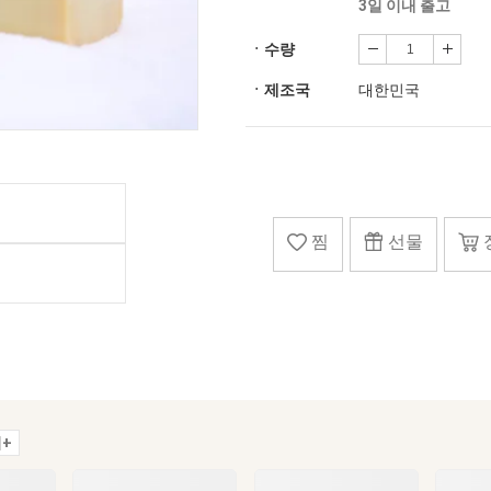
3일 이내 출고
ㆍ수량
ㆍ제조국
대한민국
찜
선물
+