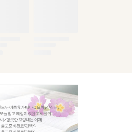
모두 여름휴가 떠나셨을까요?장터...
오늘 입고 예정이었던 고체탈취...
>향긋한 꼬랑내는 이제...
 출고준비완료!!편백의...