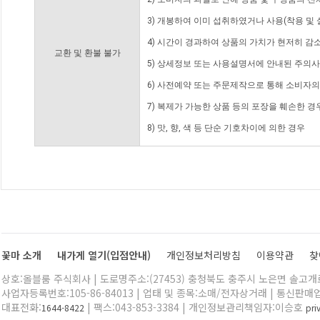
3) 개봉하여 이미 섭취하였거나 사용(착용 및 
4) 시간이 경과하여 상품의 가치가 현저히 감
교환 및 환불 불가
5) 상세정보 또는 사용설명서에 안내된 주의사
6) 사전예약 또는 주문제작으로 통해 소비자
7) 복제가 가능한 상품 등의 포장을 훼손한 경
8) 맛, 향, 색 등 단순 기호차이에 의한 경우
꽃마 소개
내가게 열기(입점안내)
개인정보처리방침
이용약관
찾
상호:올블룸 주식회사 | 도로명주소:(27453) 충청북도 충주시 노은면 솔고개로 
사업자등록번호:105-86-84013 | 업태 및 종목:소매/전자상거래 | 통신판매
대표전화:
| 팩스:043-853-3384 | 개인정보관리책임자:이승호
1644-8422
pr