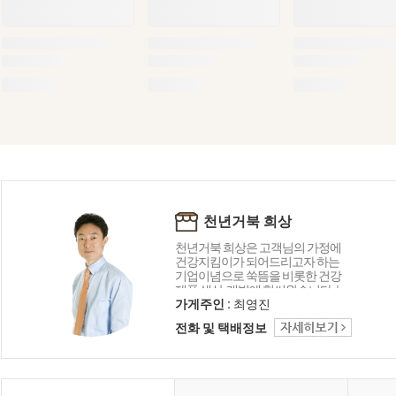
천년거북 희상
천년거북 희상은 고객님의 가정에
건강지킴이가 되어드리고자 하는
기업이념으로 쑥뜸을 비롯한 건강
제품 생산, 개발에 힘써왔습니다. 늘
처음처럼 정직하고 진지하게 고객
가게주인 :
최영진
님의 말씀에 귀 기울이고 끊임없이
전화 및 택배정보
혁신하고 노력하는 기업이 되겠습
니다. 감사합니다.