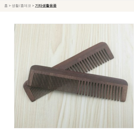
>
>
홈
생활/홈데코
기타생활용품