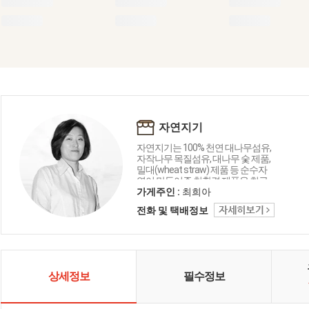
자연지기
자연지기는 100% 천연 대나무섬유,
자작나무 목질섬유, 대나무 숯 제품,
밀대(wheat straw) 제품 등 순수자
연이 만들어준 친환경 제품을 취급
하는 기업입니다. 앞으로도 노케미
가게주인 :
최희아
(No-chemi) 주의 착한 제품을 개발하
전화 및 택배정보
는 자연지기가 되도록 하겠습니다.
상세정보
필수정보