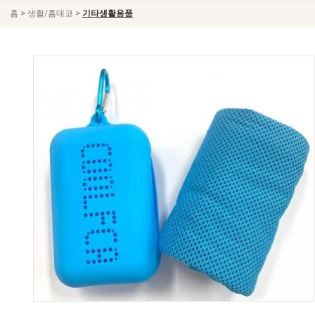
>
>
홈
생활/홈데코
기타생활용품