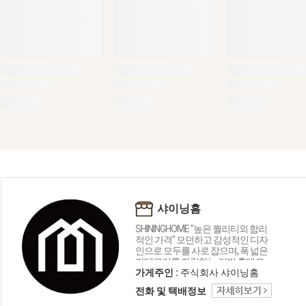
샤이닝홈
SHININGHOME "높은 퀄리티외 합리
적인 가격" 모던하고 감성적인 디자
인으로 모두를 사로 잡으며, 폭 넓은
카테고리를 자랑하는 리빙 홈데코
인테리어 샤이닝홈입니다.
가게주인 :
주식회사 샤이닝홈
전화 및 택배정보