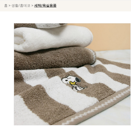
>
>
홈
생활/홈데코
세탁/욕실용품