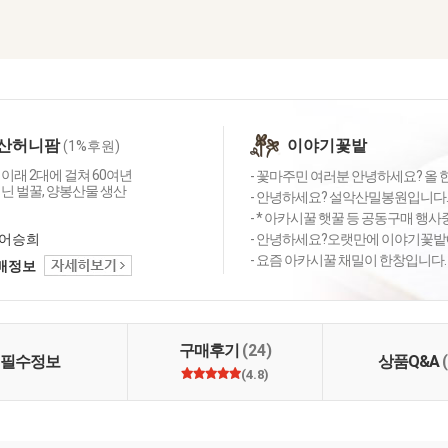
산허니팜
이야기꽃밭
(1%후원)
업이래 2대에 걸쳐 60여년
- 꽃마주민 여러분 안녕하세요? 올 한
닌 벌꿀, 양봉산물 생산
- 안녕하세요? 설악산밀봉원입니다.
- * 아카시꿀 햇꿀 등 공동구매 행사
어승희
- 안녕하세요?오랫만에 이야기꽃밭에
- 요즘 아카시꿀 채밀이 한창입니다. 우
택배정보
구매후기
(24)
필수정보
상품Q&A
(4.8)