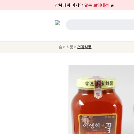
삼복더위 마지막
말복 보양대전
🔥
>
>
홈
식품
건강식품