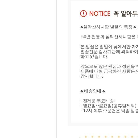
♣설악산허니팜 벌꿀의 특징 ♣

 60년 전통의 설악산허니팜은 1962년 창업이래, 고품질의 벌꿀을 생산하여온 벌꿀전문업체입니다. 

본 벌꿀은 일벌이 꽃에서만 가져
벌꿀전문 검사기관에 의뢰하여
하고 있습니다.

앞으로도 많은 관심과 성원을 부
제품에 대해 궁금하신 사항은 
감사합니다.

♣ 배송안내 ♣

- 전제품 무료배송

- 월요일~금요일(공휴일제외) 1
   12시 이후 주문건은 익일 