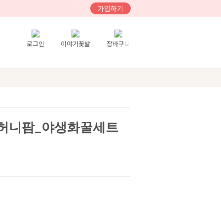
가입하기
로그인
이야기꽃밭
장바구니
악산허니팜_야생화꿀세트