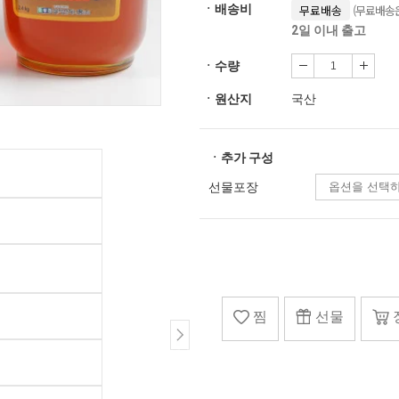
(무료배송은
ㆍ배송비
무료배송
2일 이내 출고
ㆍ수량
ㆍ원산지
국산
ㆍ추가 구성
선물포장
찜
선물