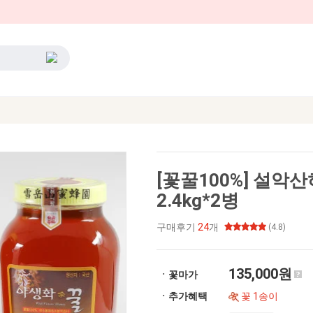
[꽃꿀100%] 설
2.4kg*2병
구매후기
24
개
(4.8)
135,000원
ㆍ꽃마가
ㆍ추가혜택
꽃 1송이