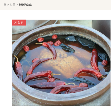
>
>
홈
식품
양념/소스
기획전