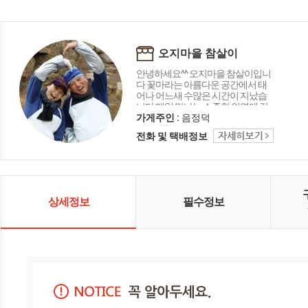
오지마을 참살이
안녕하세요^^ 오지마을 참살이입니
다 꽃마라는 아름다운 공간에서 태
어나 어느새 수많은 시간이 지났습
니다 매일 만나는 소중한 인연에 감
사드리며 오늘도 좋은 상품 감사의
가게주인 :
음정덕
마음을 담아 행복 미소로 전해드립
전화 및 택배정보
니다 함께해 주셔서 고맙습니다 ^_^
상세정보
필수정보