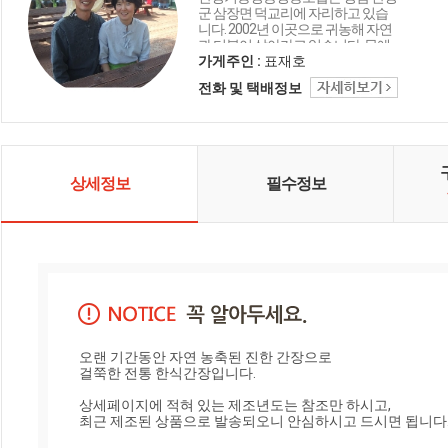
군 삼장면 덕교리에 자리하고 있습
니다. 2002년 이곳으로 귀농해 자연
과 더불어 살아가고 있습니다. 몸에
좋은 발효식품을 만들며 이웃과 더
가게주인 :
표재호
불어 건강한 삶을 누리고 싶다는 바
전화 및 택배정보
램을 갖고 있습니다. 예부터 전해내
려오는 조리법을 고수하고 어머니
의 손 맛을 더했습니다. 지리산에서
내려오는 맑은 물과 산청의 정직한
농부들이 재배한 작물로 만든 ‘지리
산마을’의 발효식품으로 고객 여러
상세정보
필수정보
분의 건강을 지켜드리겠습니다.
오랜 기간동안 자연 농축된 진한 간장으로 

걸쭉한 전통 한식간장입니다.

상세페이지에 적혀 있는 제조년도는 참조만 하시고, 

최근 제조된 상품으로 발송되오니 안심하시고 드시면 됩니다