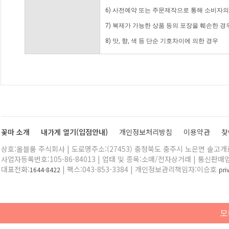
6) 사전예약 또는 주문제작으로 통해 소비자
7) 복제가 가능한 상품 등의 포장을 훼손한 경
8) 맛, 향, 색 등 단순 기호차이에 의한 경우
꽃마 소개
내가게 열기(입점안내)
개인정보처리방침
이용약관
찾
상호:올블룸 주식회사 | 도로명주소:(27453) 충청북도 충주시 노은면 솔고개로 
사업자등록번호:105-86-84013 | 업태 및 종목:소매/전자상거래 | 통신판매
대표전화:
| 팩스:043-853-3384 | 개인정보관리책임자:이승호
1644-8422
pr
모