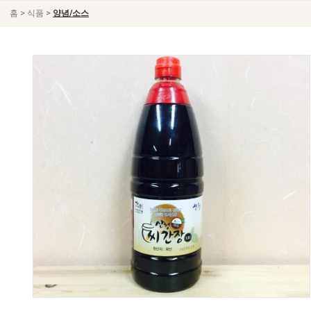
>
>
홈
식품
양념/소스