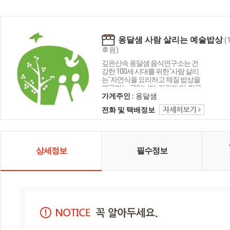
옹달샘 사람 살리는 예술밥상
(
후원)
깊은산속 옹달샘 음식연구소는 건
강한 100세 시대를 위한 ‘사람 살리
는‘ 자연식을 요리하고 체질 밥상을
연구하는 곳입니다. 건강의 맛, 치유
와 위로가 되는 '사람 살리는 예술밥
가게주인 :
옹달샘
상'을 꿈꾸며 조리하는 사람도, 드시
전화 및 택배정보
는 분도 자연과 닮기를 바라는 마음
으로 음식을 대합니다.
상세정보
필수정보