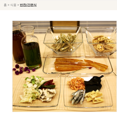
>
>
홈
식품
반찬/간편식