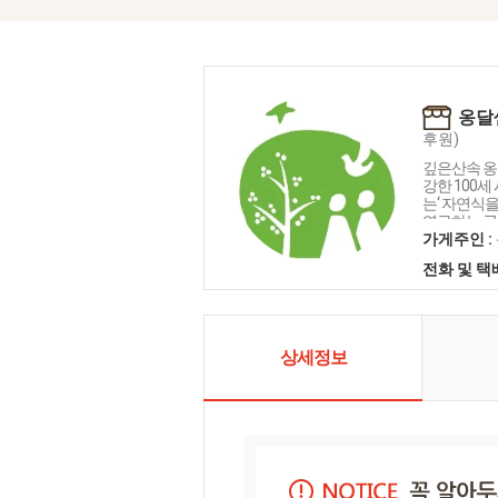
옹달
후원)
깊은산속 옹
강한 100세
는‘ 자연식
연구하는 곳입
와 위로가 되
가게주인 :
상'을 꿈꾸며
전화 및 
는 분도 자
으로 음식을
상세정보