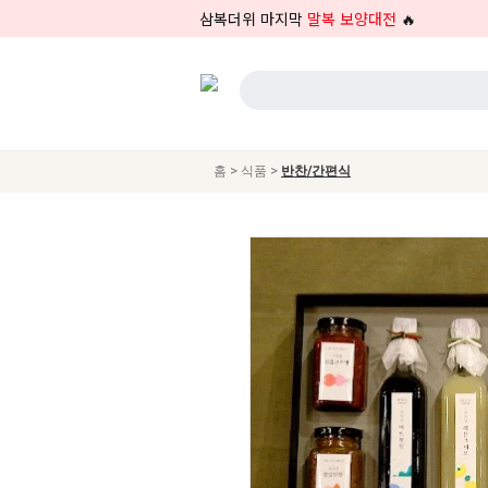
삼복더위 마지막
말복 보양대전
🔥
>
>
홈
식품
반찬/간편식