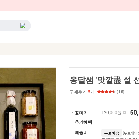
옹달샘 '맛깔盡 설 
구매후기
8
개
(4.5)
50
120,000원
ㆍ꽃마가
ㆍ추가혜택
(무료배송은
ㆍ배송비
무료배송