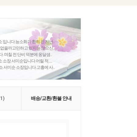
입니다.능소화가 환히 핀 지난...
 없을까고민하고 있지는 않으신...
 며칠 전 단비 덕분에 옹달샘...
장 서미순입니다.어릴 적......
 서미순 소장입니다.고흥에 사...
(1)
배송/교환/환불 안내