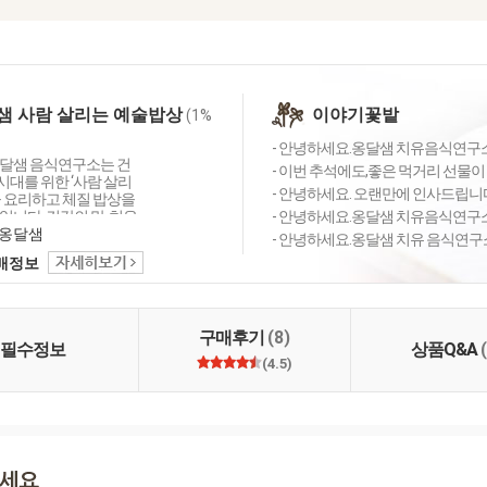
샘 사람 살리는 예술밥상
이야기꽃밭
(1%
- 안녕하세요.옹달샘 치유음식연구소 
달샘 음식연구소는 건
- 이번 추석에도,좋은 먹거리 선물이
 시대를 위한 ‘사람 살리
- 안녕하세요. 오랜만에 인사드립니다.
을 요리하고 체질 밥상을
니다. 건강의 맛, 치유
- 안녕하세요.옹달샘 치유음식연구소 소
는 '사람 살리는 예술밥
옹달샘
- 안녕하세요.옹달샘 치유 음식연구소
 조리하는 사람도, 드시
택배정보
연과 닮기를 바라는 마음
 대합니다.
구매후기
(8)
필수정보
상품Q&A
(4.5)