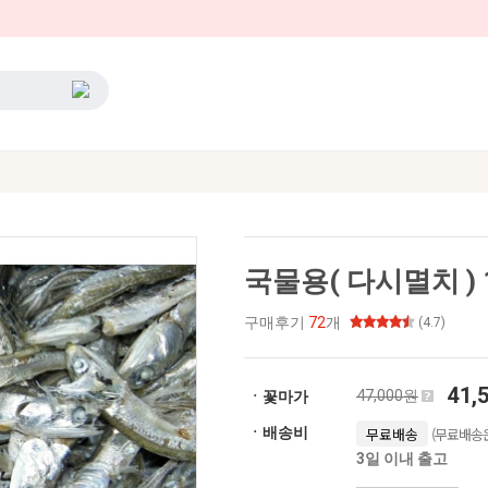
국물용( 다시멸치 ) 
구매후기
72
개
(4.7)
41,
47,000원
ㆍ꽃마가
(무료배송은
ㆍ배송비
무료배송
3일 이내 출고