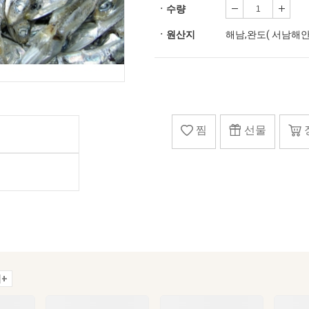
ㆍ수량
ㆍ원산지
해남,완도( 서남해안 
찜
선물
+