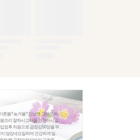
봄? 늦겨울? 한낮엔 그래도 따...
몸조리 잘하시고다들 건강하시길...
점후 처음으로 곱창김50장을 무...
지 않았네요일하며 건강하게 일...