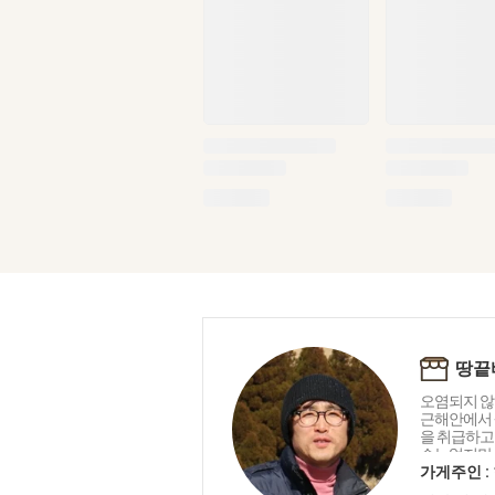
땅끝
오염되지 않
근해안에서 
을 취급하고
수는없지만 
수있는 상품
가게주인 :
을 다하겠습