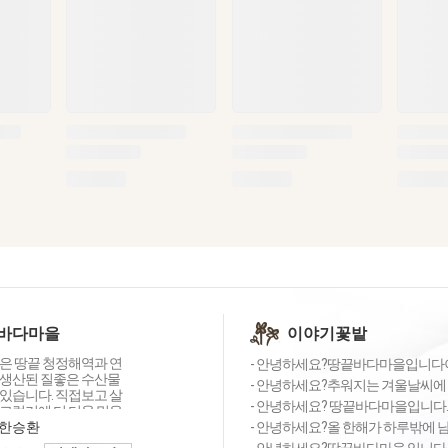
바다마을
이야기꽃밭
은 땅끝 청정해역과 연
- 안녕하세요?땅끝바다마을입니다이른
생산된 질좋은 수산물
- 안녕하세요?추워지는 겨울날씨에 
있습니다. 직접보고 살
- 안녕하세요? 땅끝바다마을입니다.입
그렇기에 더 더욱 믿을
들로 한분 한분께 최선
한승환
- 안녕하세요?올 한해가 하루밖에 남
니다.