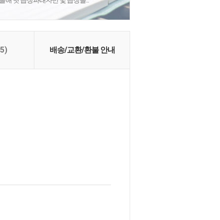
해 햇 곱창파래자반 및 곱창돌...
(5)
배송/교환/환불 안내