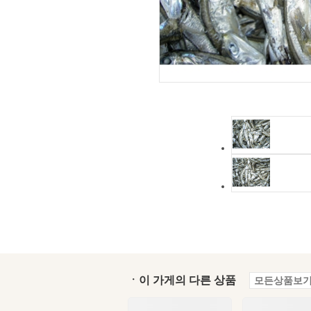
ㆍ이 가게의 다른 상품
모든상품보기