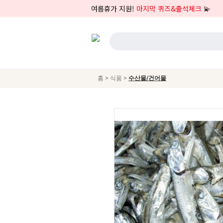
여름휴가 지원!
마지막 퀴즈&출석체크
💫
>
>
홈
식품
수산물/건어물