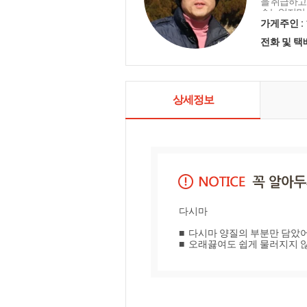
을 취급하고
수는없지만 
수있는 상품
가게주인 :
을 다하겠습
전화 및 
상세정보
다시마

■  다시마 양질의 부분만 담았어
■  오래끓여도 쉽게 물러지지 