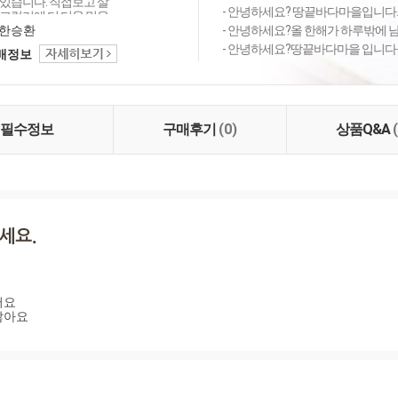
있습니다. 직접보고 살
- 안녕하세요? 땅끝바다마을입니다.입
그렇기에 더 더욱 믿을
들로 한분 한분께 최선
한승환
- 안녕하세요?올 한해가 하루밖에 남
니다.
- 안녕하세요?땅끝바다마을 입니다올
택배정보
필수정보
구매후기
(0)
상품Q&A
요

않아요