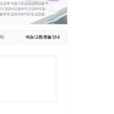
점후 처음으로 곱창김50장을 무...
지 않았네요일하며 건강하게 일...
해 햇 곱창파래자반 및 곱창돌...
(0)
배송/교환/환불 안내