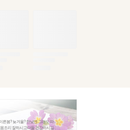
봄? 늦겨울? 한낮엔 그래도 따...
몸조리 잘하시고다들 건강하시길...