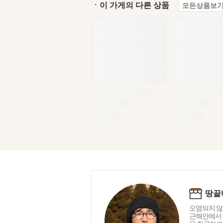
ㆍ이 가게의 다른 상품
모든상품보기
땅끝
오염되지 않
근해안에서 