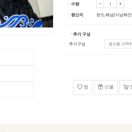
ㆍ수량
ㆍ원산지
완도,해남(서남해안
ㆍ추가 구성
추가구성
찜
선물