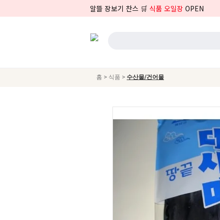
알뜰 장보기 찬스 🛒
식품 오일장
OPEN
>
>
홈
식품
수산물/건어물