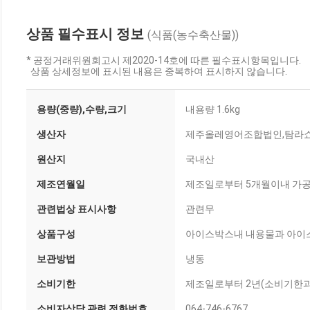
상품 필수표시 정보
(식품(농수축산물))
* 공정거래위원회고시 제2020-14호에 따른 필수표시항목입니다.
상품 상세정보에 표시된 내용은 중복하여 표시하지 않습니다.
용량(중량),수량,크기
내용량 1.6kg
생산자
제주올레영어조합법인,탐라쇼
원산지
국내산
제조연월일
제조일로부터 5개월이내 가공
관련법상 표시사항
관련무
상품구성
아이스박스내 내용물과 아이
보관방법
냉동
소비기한
제조일로부터 2년(소비기한과
소비자상담 관련 전화번호
064-746-6767