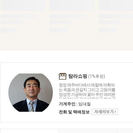
탐라쇼핑
(1%후원)
청정 제주바다에서 제철에 어획되
는 옥돔과 은갈치 그리고 고등어를
정성껏 가공하여 꽃마 주민 여러분
들께 양심을 걸고 대한민국 최고 품
질의 제품을 최적의 가격에 공급할
가게주인 :
임대철
것을 약속드립니다. 미국 FDA등록업
전화 및 택배정보
체( UFI. .690521397) UFI. . Unique
Facility Identifier