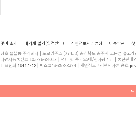
꽃마 소개
내가게 열기(입점안내)
개인정보처리방침
이용약관
찾
상호:올블룸 주식회사 | 도로명주소:(27453) 충청북도 충주시 노은면 솔고개로 
사업자등록번호:105-86-84013 | 업태 및 종목:소매/전자상거래 | 통신판매
대표전화:
| 팩스:043-853-3384 | 개인정보관리책임자:이승호
1644-8422
pr
모