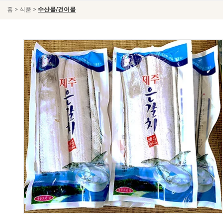
>
>
홈
식품
수산물/건어물