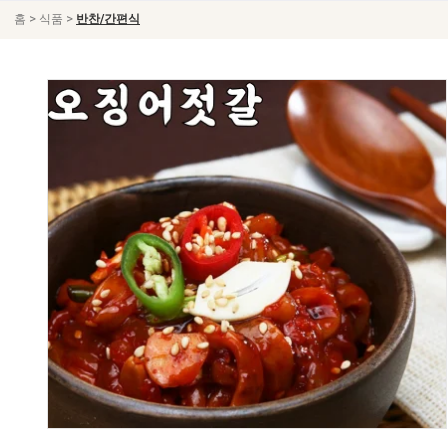
>
>
홈
식품
반찬/간편식