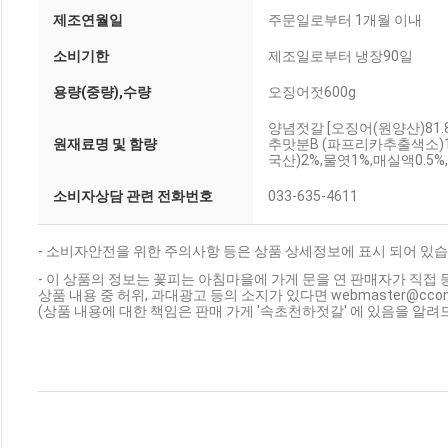
제조연월일
주문일로부터 1개월 이내
소비기한
제조일로부터 냉장90일
용량(중량),수량
오징어젓600g
양념젓갈 [오징어(원양산)81.8
원재료명 및 함량
추맛분B (파프리카추출색소)1%
국산)2%,물엿1%,매실액0.5%
소비자상담 관련 전화번호
033-635-4611
- 소비자안전을 위한 주의사항 등은 상품 상세정보에 표시 되어 있습
- 이 상품의 정보는 꽃피는 아침마을에 가게 문을 연 판매자가 직접 
상품 내용 중 허위, 과대광고 등의 소지가 있다면 webmaster@cc
(상품 내용에 대한 책임은 판매 가게 '속초천하젓갈' 에 있음을 알려