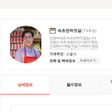
속초천하젓갈
(1%후원)
안녕하세요! 속초천하젓갈입니다.
강원도 속초 관광수산시장(구 중앙
시장)에서 매일 직접 가게에서 양념
을 버무리며 질좋은 젓갈, 신선한재
료만을 고집하며 손님들께 맛으로
가게주인 :
오율석
서 보답하는 가게입니다. 항상노력
전화 및 택배정보
하며, 맛과 품질에 자부심을 가지고
판매하는 항아리 숙성 양념 젓갈입
니다.
상세정보
필수정보