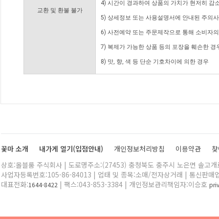
4) 시간이 경과하여 상품의 가치가 현저히 감
교환 및 환불 불가
5) 상세정보 또는 사용설명서에 안내된 주의사
6) 사전예약 또는 주문제작으로 통해 소비자
7) 복제가 가능한 상품 등의 포장을 훼손한 경
8) 맛, 향, 색 등 단순 기호차이에 의한 경우
꽃마 소개
내가게 열기(입점안내)
개인정보처리방침
이용약관
찾
상호:올블룸 주식회사 | 도로명주소:(27453) 충청북도 충주시 노은면 솔고개로 
사업자등록번호:105-86-84013 | 업태 및 종목:소매/전자상거래 | 통신판매
대표전화:
| 팩스:043-853-3384 | 개인정보관리책임자:이승호
1644-8422
pr