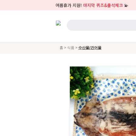
여름휴가 지원!
마지막 퀴즈&출석체크
💫
>
>
홈
식품
수산물/건어물