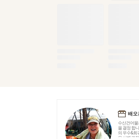
배오
수산건어물은
을 결정 합니
의 우수&희
운 선별 과