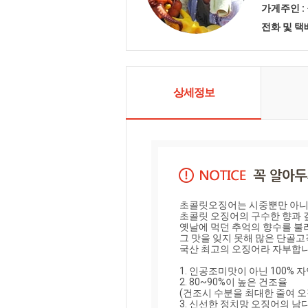
한 품질의상
가게주인 :
다. 또한 직
전화 및 
격을 고객분
소문난 권복
상세정보
초콜릿오징어는 시중뿐만 아니라
초콜릿 오징어의 구수한 향과 깊
옛날에 먹던 추억의 향수를 불
그 맛을 잊지 못해 많은 단골
국산 최고의 오징어라 자부합니다
1. 인공조미맛이 아닌 100% 
2. 80~90%이 높은 건조율

(건조시 수분을 최대한 줄여 오
3. 신선한 정치망 오징어의 남