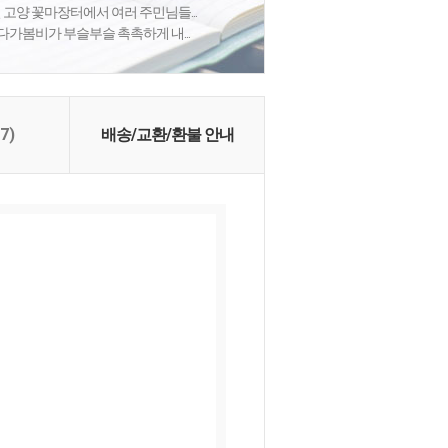
고양 꽃마장터에서 여러 주민님들...
다가봄비가 부슬부슬 촉촉하게 내...
(7)
배송/교환/환불 안내