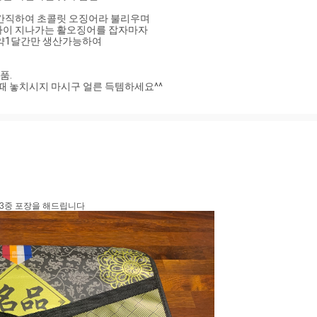
간직하여 초콜릿 오징어라 불리우며

까이 지나가는 활오징어를 잡자마자

약1달간만 생산가능하여

.

때 놓치시지 마시구 얼른 득템하세요^^
3중 포장을 해드립니다