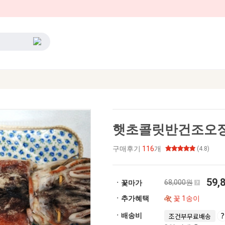
햇초콜릿반건조오징어 
구매후기
116
개
(4.8)
59,
68,000원
ㆍ꽃마가
ㆍ추가혜택
꽃 1송이
ㆍ배송비
조건부무료배송