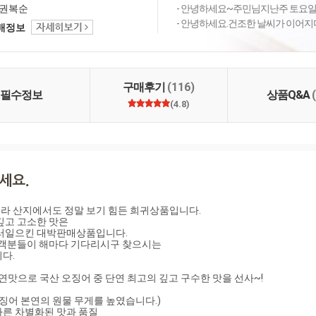
품만 소개하고 있습니
권복순
- 안녕하세요~주민님지난주 토요일 
생산을 통한 합리적인 가
- 안녕하세요.건조한 날씨가 이어지
택배정보
들께 제시하여 품질로
순의 배오는날입니다.
구매후기
(116)
필수정보
상품Q&A
(4.8)
 산지에서도 정말 보기 힘든 희귀상품입니다.

고 고소한 맛은 

러일으킨 대박판매상품입니다.

고객분들이 해마다 기다리시구 찾으시는

.

자연맛으로 국산 오징어 중 단연 최고의 깊고 구수한 맛을 선사~!

징어 본연의 원물 무게를 높였습니다.)

다른 차별화된 맛과 품질
