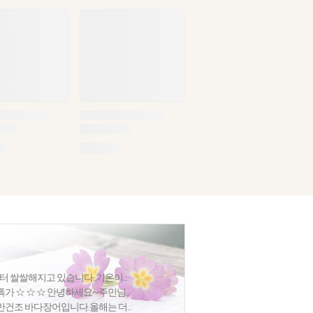
터 쌀쌀해지고 있습니다..기온이...
가 ☆ ☆ ☆ 안녕하세요~주민님...
건조 바다장어입니다.올해는 더...