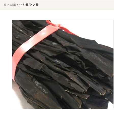
>
>
홈
식품
수산물/건어물