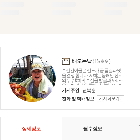
배오는날
(1%후원)
수산건어물은 선도가 곧 품질과 맛
을 결정 합니다. 저희는 동해안 산지
의 우수&희귀 수산물 발굴과 까다로
운 선별 과정을 통해 건강하고 우수
한 품질의상품만 소개하고 있습니
가게주인 :
권복순
다. 또한 직생산을 통한 합리적인 가
전화 및 택배정보
격을 고객분들께 제시하여 품질로
소문난 권복순의 배오는날입니다.
상세정보
필수정보