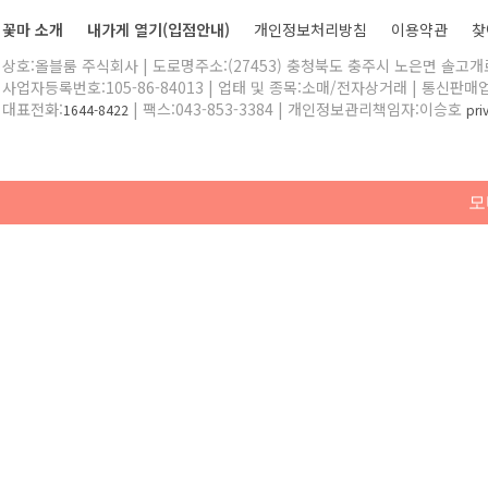
꽃마 소개
내가게 열기(입점안내)
개인정보처리방침
이용약관
찾
상호:올블룸 주식회사 | 도로명주소:(27453) 충청북도 충주시 노은면 솔고개로 
사업자등록번호:105-86-84013 | 업태 및 종목:소매/전자상거래 | 통신판매
대표전화:
| 팩스:043-853-3384 | 개인정보관리책임자:이승호
1644-8422
pr
모