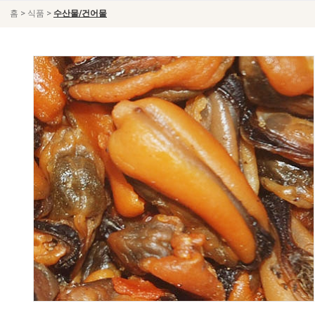
>
>
홈
식품
수산물/건어물