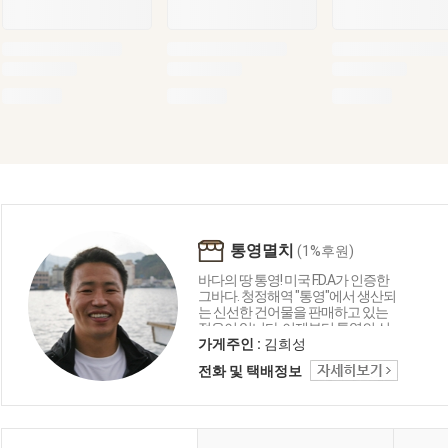
통영멸치
(1%후원)
바다의 땅 통영! 미국 F.D.A가 인증한
그바다. 청정해역 "통영"에서 생산되
는 신선한 건어물을 판매하고 있는
젊은이 입니다. 이제부터 통영의 신
선한 먹거리 통영멸치가 책임지겠
가게주인 :
김희성
습니다.
전화 및 택배정보