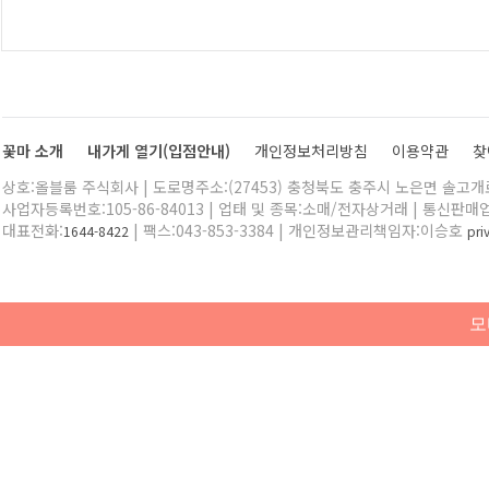
꽃마 소개
내가게 열기(입점안내)
개인정보처리방침
이용약관
찾
상호:올블룸 주식회사 | 도로명주소:(27453) 충청북도 충주시 노은면 솔고개로 
사업자등록번호:105-86-84013 | 업태 및 종목:소매/전자상거래 | 통신판매
대표전화:
| 팩스:043-853-3384 | 개인정보관리책임자:이승호
1644-8422
pr
모