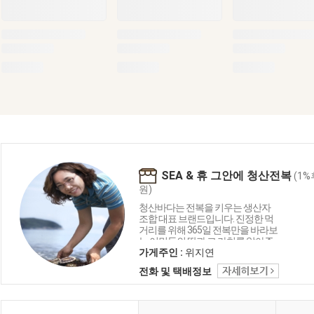
SEA & 휴 그안에 청산전복
(1%
원)
청산바다는 전복을 키우는 생산자
조합 대표 브랜드입니다. 진정한 먹
거리를 위해 365일 전복만을 바라보
는 어민들의 땀과 그 가치를 알아주
는 소비자들이 만나는 이야기속에
가게주인 :
위지연
열매가 피어나리라 생각합니다. 살
전화 및 택배정보
포시 미소가 번지는 훈훈한 선물로,
먹거리로 우리 가족의 기대에 보답
하도록 노력하는 청산바다가 될 것
을 약속드립니다.