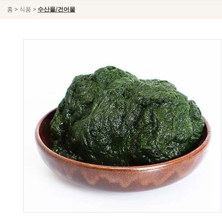
>
>
홈
식품
수산물/건어물