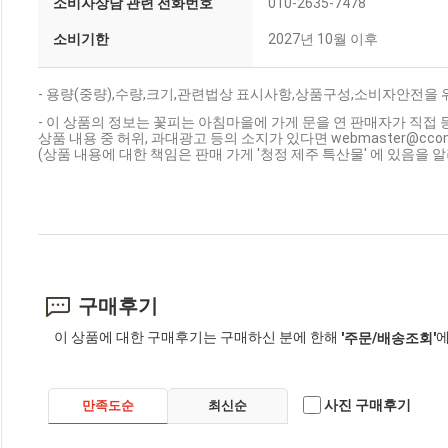
소비자상담 관련 전화번호
010-2635-7478
소비기한
2027년 10월 이후
- 용량(중량),수량,크기,관련법상 표시사항,상품구성,소비자안전을 
- 이 상품의 정보는 꽃피는 아침마을에 가게 문을 연 판매자가 직접 
상품 내용 중 허위, 과대광고 등의 소지가 있다면 webmaster@cc
(상품 내용에 대한 책임은 판매 가게 '청정 제주 특산물' 에 있음을 
구매후기
이 상품에 대한 구매후기는 구매하신 분에 한해
에
'주문/배송조회'
사진 구매후기
만족도순
최신순