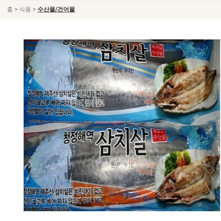
>
>
홈
식품
수산물/건어물