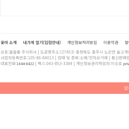
꽃마 소개
내가게 열기(입점안내)
개인정보처리방침
이용약관
찾
상호:올블룸 주식회사 | 도로명주소:(27453) 충청북도 충주시 노은면 솔고개로 
사업자등록번호:105-86-84013 | 업태 및 종목:소매/전자상거래 | 통신판매
대표전화:
| 팩스:043-853-3384 | 개인정보관리책임자:이승호
1644-8422
pr
모