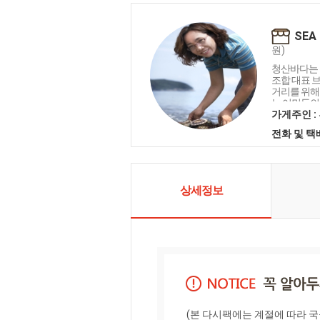
SEA
원)
청산바다는 
조합 대표 
거리를 위해
는 어민들의
는 소비자들
가게주인 :
열매가 피어
전화 및 
포시 미소가
먹거리로 우
하도록 노력
을 약속드립
상세정보
(본 다시팩에는 계절에 따라 국