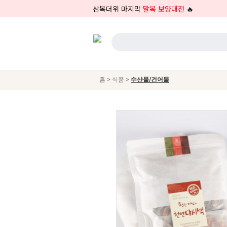
삼복더위 마지막
말복 보양대전
🔥
>
>
홈
식품
수산물/건어물