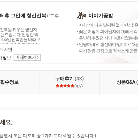
 & 휴 그안에 청산전복
이야기꽃밭
(1%후
- < 세상에 나쁜 날씨란 없다 >햇빛
전복을 키우는 생산자
- 꽃은 어떻게 피어날지에 대해서 걱
브랜드입니다. 진정한 먹
- 유난히 추웠던 지난 겨울이었는데
 365일 전복만을 바라보
 땀과 그 가치를 알아주
- 안녕하세요. 청산바다 입니다..^^2
이 만나는 이야기속에
위지연
- 짜지 않은 간장으로 정성스레 만든
나리라 생각합니다. 살
택배정보
 번지는 훈훈한 선물로,
리 가족의 기대에 보답
하는 청산바다가 될 것
니다.
구매후기
(43)
필수정보
상품Q&A
(4.9)
물멸치 또는 디포리 중 1가지로 대체될수 있습니다.)