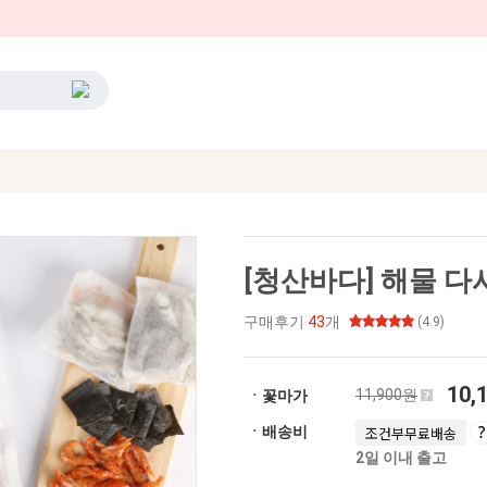
[청산바다] 해물 다
구매후기
43
개
(4.9)
10,
11,900원
ㆍ꽃마가
ㆍ배송비
조건부무료배송
2일 이내 출고