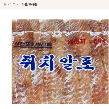
>
>
홈
식품
수산물/건어물