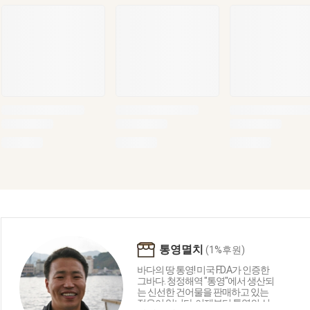
통영멸치
(1%후원)
바다의 땅 통영! 미국 F.D.A가 인증한
그바다. 청정해역 "통영"에서 생산되
는 신선한 건어물을 판매하고 있는
젊은이 입니다. 이제부터 통영의 신