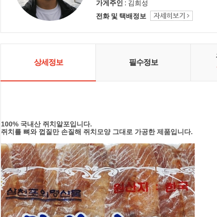
선한 먹거리 통영멸치가 책임지겠
가게주인 :
김희성
습니다.
전화 및 택배정보
상세정보
필수정보
100% 국내산 쥐치알포입니다.
쥐치를 뼈와 껍질만 손질해 쥐치모양 그대로 가공한 제품입니다.