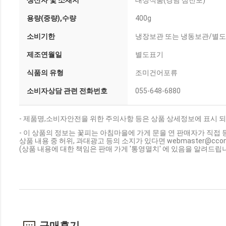
생산자 및 소재지
대성식품(경남 삼천포)
용량(중량),수량
400g
소비기한
냉장보관 또는 냉동보관/별
제조연월일
별도표기
식품의 유형
조미건어포류
소비자상담 관련 전화번호
055-648-6880
- 제품명,소비자안전을 위한 주의사항 등은 상품 상세정보에 표시 되
- 이 상품의 정보는 꽃피는 아침마을에 가게 문을 연 판매자가 직접 
상품 내용 중 허위, 과대광고 등의 소지가 있다면 webmaster@cc
(상품 내용에 대한 책임은 판매 가게 '통영멸치' 에 있음을 알려드립니
구매후기