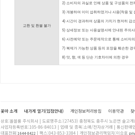
2) 소비자의 과실로 인해 상품 및 구성품의 
3) 개봉하여 이미 섭취하였거나 사용(착용 및 
4) 시간이 경과하여 상품의 가치가 현저히 감
교환 및 환불 불가
5) 상세정보 또는 사용설명서에 안내된 주의사
6) 사전예약 또는 주문제작으로 통해 소비자
7) 복제가 가능한 상품 등의 포장을 훼손한 경
8) 맛, 향, 색 등 단순 기호차이에 의한 경우
꽃마 소개
내가게 열기(입점안내)
개인정보처리방침
이용약관
찾
상호:올블룸 주식회사 | 도로명주소:(27453) 충청북도 충주시 노은면 솔고개로 
사업자등록번호:105-86-84013 | 업태 및 종목:소매/전자상거래 | 통신판매
대표전화:
| 팩스:043-853-3384 | 개인정보관리책임자:이승호
1644-8422
pr