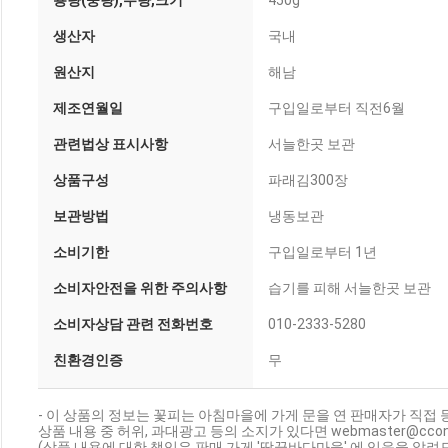
용량(중량),수량,크기
450g
생산자
국내
원산지
해남
제조연월일
구입일로부터 직전6월
관련법상 표시사항
서늘한곳 보관
상품구성
파래김300장
보관방법
냉동보관
소비기한
구입일로부터 1년
소비자안전을 위한 주의사항
습기를 피해 서늘한곳 보관
소비자상담 관련 전화번호
010-2333-5280
친환경인증
무
- 이 상품의 정보는 꽃피는 아침마을에 가게 문을 연 판매자가 직접 
상품 내용 중 허위, 과대광고 등의 소지가 있다면 webmaster@cc
(상품 내용에 대한 책임은 판매 가게 '땅끝바다마을' 에 있음을 알려