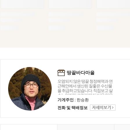
땅끝바다마을
오염되지 않은 땅끝 청정해역과 연
근해안에서 생산된 질좋은 수산물
을 취급하고있습니다. 직접보고 살
수는없지만 그렇기에 더 더욱 믿을
수있는 상품들로 한분 한분께 최선
가게주인 :
한승환
을 다하겠습니다.
전화 및 택배정보