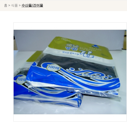
>
>
홈
식품
수산물/건어물