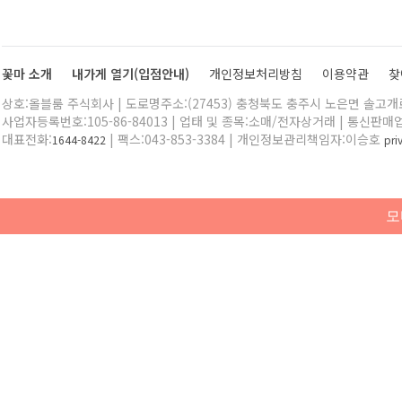
꽃마 소개
내가게 열기(입점안내)
개인정보처리방침
이용약관
찾
상호:올블룸 주식회사 | 도로명주소:(27453) 충청북도 충주시 노은면 솔고개로 
사업자등록번호:105-86-84013 | 업태 및 종목:소매/전자상거래 | 통신판매
대표전화:
| 팩스:043-853-3384 | 개인정보관리책임자:이승호
1644-8422
pr
모