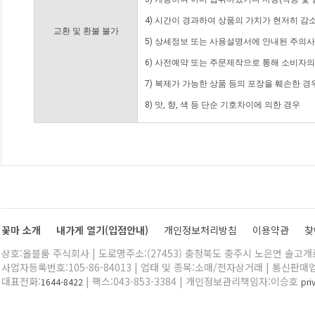
4) 시간이 경과하여 상품의 가치가 현저히 감
교환 및 환불 불가
5) 상세정보 또는 사용설명서에 안내된 주의사
6) 사전예약 또는 주문제작으로 통해 소비자
7) 복제가 가능한 상품 등의 포장을 훼손한 경
8) 맛, 향, 색 등 단순 기호차이에 의한 경우
꽃마 소개
내가게 열기(입점안내)
개인정보처리방침
이용약관
찾
상호:올블룸 주식회사 | 도로명주소:(27453) 충청북도 충주시 노은면 솔고개로 
사업자등록번호:105-86-84013 | 업태 및 종목:소매/전자상거래 | 통신판매
대표전화:
| 팩스:043-853-3384 | 개인정보관리책임자:이승호
1644-8422
pr