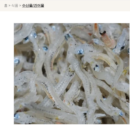
>
>
홈
식품
수산물/건어물