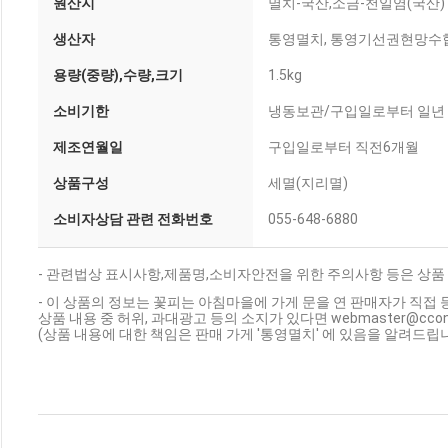
원산지
멸치-국산,소금-천일염(국산)
생산자
통영멸치, 통영기선권현망수
용량(중량),수량,크기
1.5kg
소비기한
냉동보관/구입일로부터 일년
제조연월일
구입일로부터 직전6개월
상품구성
세멸(지리멸)
소비자상담 관련 전화번호
055-648-6880
- 관련법상 표시사항,제품명,소비자안전을 위한 주의사항 등은 상품
- 이 상품의 정보는 꽃피는 아침마을에 가게 문을 연 판매자가 직접 
상품 내용 중 허위, 과대광고 등의 소지가 있다면 webmaster@cc
(상품 내용에 대한 책임은 판매 가게 '통영멸치' 에 있음을 알려드립니