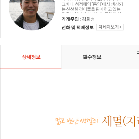
그바다. 청정해역 "통영"에서 생산되
는 신선한 건어물을 판매하고 있는
젊은이 입니다. 이제부터 통영의 신
선한 먹거리 통영멸치가 책임지겠
가게주인 :
김희성
습니다.
전화 및 택배정보
상세정보
필수정보