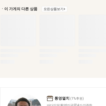
ㆍ이 가게의 다른 상품
모든상품보기+
통영멸치
(1%후원)
바다의 땅 통영! 미국 F.D.A가 인증한