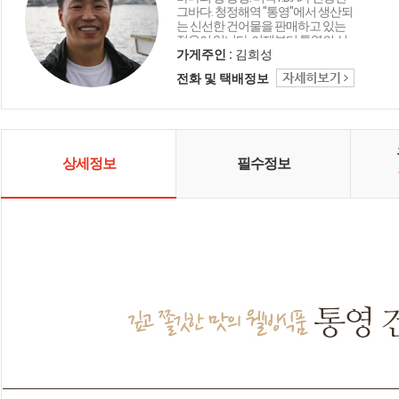
그바다. 청정해역 "통영"에서 생산되
는 신선한 건어물을 판매하고 있는
젊은이 입니다. 이제부터 통영의 신
선한 먹거리 통영멸치가 책임지겠
가게주인 :
김희성
습니다.
전화 및 택배정보
상세정보
필수정보