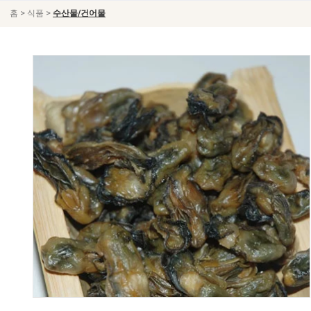
>
>
홈
식품
수산물/건어물