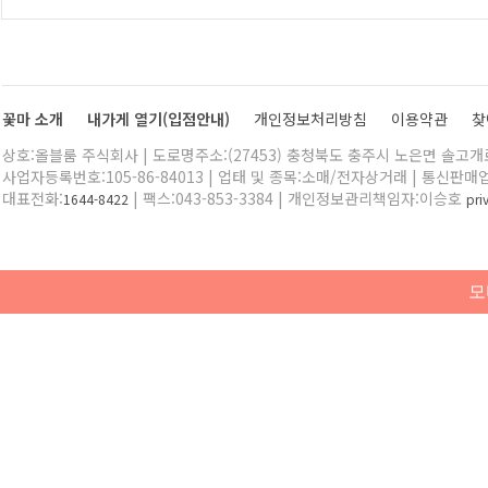
꽃마 소개
내가게 열기(입점안내)
개인정보처리방침
이용약관
찾
상호:올블룸 주식회사 | 도로명주소:(27453) 충청북도 충주시 노은면 솔고개로 
사업자등록번호:105-86-84013 | 업태 및 종목:소매/전자상거래 | 통신판매
대표전화:
| 팩스:043-853-3384 | 개인정보관리책임자:이승호
1644-8422
pr
모