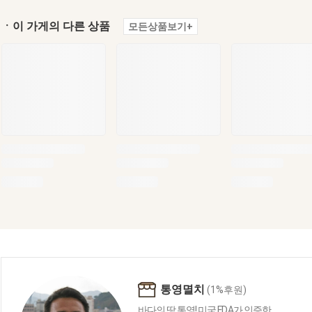
ㆍ이 가게의 다른 상품
모든상품보기+
통영멸치
(1%후원)
바다의 땅 통영! 미국 F.D.A가 인증한