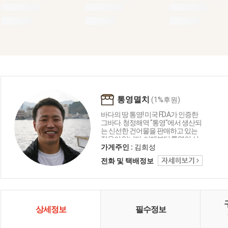
통영멸치
(1%후원)
바다의 땅 통영! 미국 F.D.A가 인증한
그바다. 청정해역 "통영"에서 생산되
는 신선한 건어물을 판매하고 있는
젊은이 입니다. 이제부터 통영의 신
선한 먹거리 통영멸치가 책임지겠
가게주인 :
김희성
습니다.
전화 및 택배정보
상세정보
필수정보