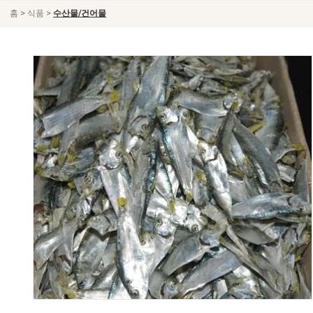
>
>
홈
식품
수산물/건어물