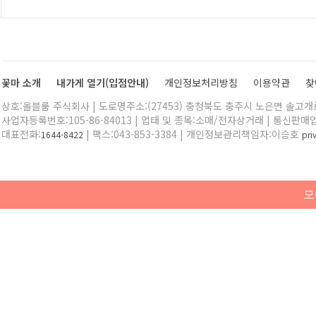
꽃마 소개
내가게 열기(입점안내)
개인정보처리방침
이용약관
찾
상호:올블룸 주식회사 | 도로명주소:(27453) 충청북도 충주시 노은면 솔고개로 
사업자등록번호:105-86-84013 | 업태 및 종목:소매/전자상거래 | 통신판매
대표전화:
| 팩스:043-853-3384 | 개인정보관리책임자:이승호
1644-8422
pr
모