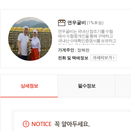
연우굴비
(1%후원)
연우굴비는 국내산 참조기를 수협
에서 수협중개인을 통해 구매하고
국내산 수매확인증명서를 보유하고
있습니다. 공식 허가 된 업체이며 영
광 법성포 사업단의 회원업체로서
가게주인 :
정해란
판매하는 업체입니다.
전화 및 택배정보
상세정보
필수정보