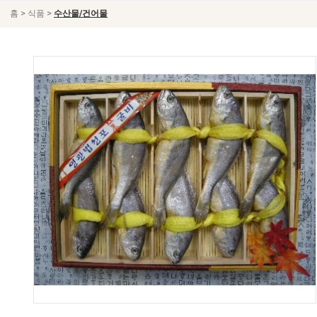
>
>
홈
식품
수산물/건어물